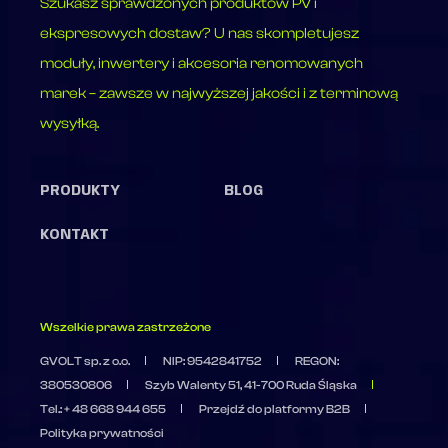
Szukasz sprawdzonych produktów PV i
ekspresowych dostaw? U nas skompletujesz
moduły, inwertery i akcesoria renomowanych
marek – zawsze w najwyższej jakości i z terminową
wysyłką.
PRODUKTY
BLOG
KONTAKT
Wszelkie prawa zastrzeżone
GVOLT sp. z o.o.
NIP: 9542841752
REGON:
380530806
Szyb Walenty 51, 41-700 Ruda Śląska
Tel.: + 48 668 944 655
Przejdź do platformy B2B
Polityka prywatności