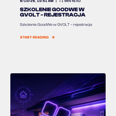
6/10/26, 10:51 AM
< 1
MIN READ
SZKOLENIE GOODWE W
GVOLT - REJESTRACJA
Szkolenie GoodWe w GVOLT – rejestracja
START READING