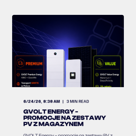
6/24/26, 8:38 AM
3
MIN READ
GVOLT ENERGY -
PROMOCJE NA ZESTAWY
PV Z MAGAZYNEM
GVOLT Energy – promocje na zestawy PV z