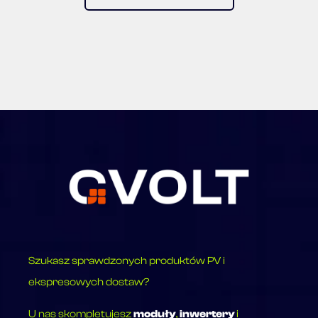
Szukasz sprawdzonych produktów PV i
ekspresowych dostaw?
U nas skompletujesz
moduły
,
inwertery
i