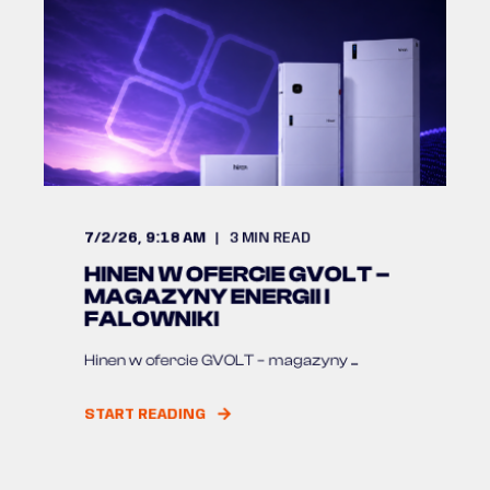
7/2/26, 9:18 AM
3
MIN READ
HINEN W OFERCIE GVOLT –
MAGAZYNY ENERGII I
FALOWNIKI
Hinen w ofercie GVOLT – magazyny ...
START READING