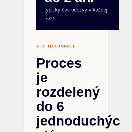
typický čas odozvy v každej
fáze
AKO TO FUNGUJE
Proces
je
rozdelený
do 6
jednoduchých