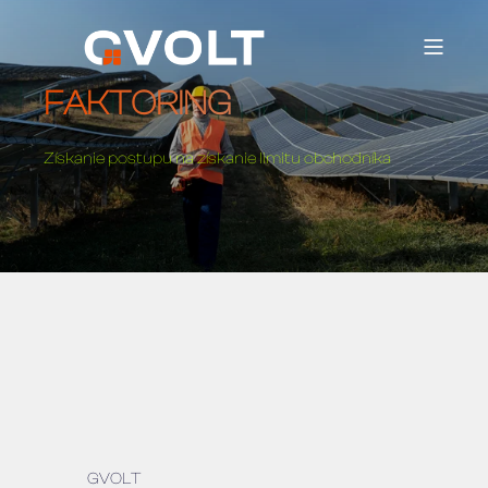
FAKTORING
Získanie postupu na získanie limitu obchodníka
GVOLT