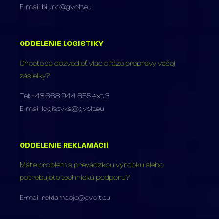
E-mail: biuro@gvolt.eu
ODDELENIE LOGISTIKY
Chcete sa dozvedieť viac o fáze prepravy vašej
zásielky?
Tel: +48 668 944 655 ext. 3
E-mail: logistyka@gvolt.eu
ODDELENIE REKLAMÁCIÍ
Máte problém s prevádzkou výrobku alebo
potrebujete technickú podporu?
E-mail: reklamacje@gvolt.eu