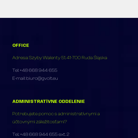
OFFICE
Adresa: Szyby Walenty 51, 41-700 Ruda Śląska
Tel: +48 668 944 655
E-mail: biuro@gvolt.eu
ADMINISTRATÍVNE ODDELENIE
Potrebujete pomoc s administratívnymi a
účtovnými záležitosťami?
Tel.: +48 668 944 655 ext. 2