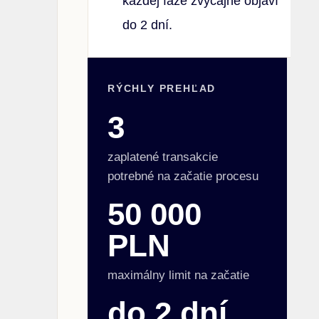
každej fáze zvyčajne objaví
do 2 dní.
RÝCHLY PREHĽAD
3
zaplatené transakcie
potrebné na začatie procesu
50 000
PLN
maximálny limit na začatie
do 2 dní